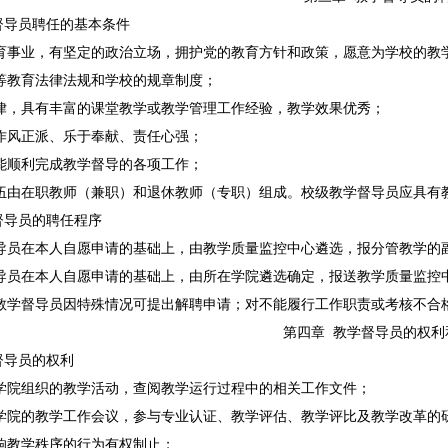
督导员聘任的基本条件
教育事业，有坚定的政治立场，拥护党的教育方针和政策，愿意为学校的教
高等教育法律法规和学校的规章制度；
规律，具有丰富的课堂教学或教学管理工作经验，教学效果优秀；
、作风正派、乐于奉献、责任心强；
，能顺利完成教学督导的各项工作；
队伍由在职教师（兼职）和退休教师（专职）组成。校级教学督导员应具有教
督导员的聘任程序
督导员在本人自愿申请的基础上，由教学质量监控中心遴选，报分管教学的
督导员在本人自愿申请的基础上，由所在学院遴选确定，报送教学质量监控
，教学督导员因特殊情况可提出解聘申请；对不能履行工作职责或考核不合
第四章
教学督导员的权
督导员的权利
或学院组织的教学活动，查阅教学运行过程中的相关工作文件；
或学院的教学工作会议，参与专业认证、教学评估、教学评比及教学改革的
影响教学秩序的行为有权制止；