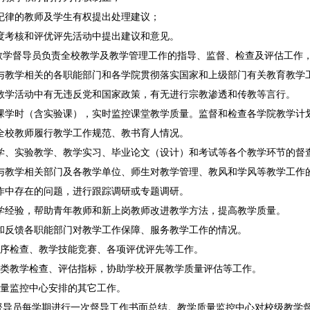
学纪律的教师及学生有权提出处理建议；
年度考核和评优评先活动中提出建议和意见。
教学督导员负责全校教学及教学管理工作的指导、监督、检查及评估工作
查与教学相关的各职能部门和各学院贯彻落实国家和上级部门有关教育教
在教学活动中有无违反党和国家政策，有无进行宗教渗透和传教等言行。
听课学时（含实验课），实时监控课堂教学质量。监督和检查各学院教学
查全校教师履行教学工作规范、教书育人情况。
教学、实验教学、教学实习、毕业论文（设计）和考试等各个教学环节的督
馈与教学相关部门及各教学单位、师生对教学管理、教风和学风等教学工作
工作中存在的问题，进行跟踪调研或专题调研。
教学经验，帮助青年教师和新上岗教师改进教学方法，提高教学质量。
握和反馈各职能部门对教学工作保障、服务教学工作的情况。
学秩序检查、教学技能竞赛、各项评优评先等工作。
订各类教学检查、评估指标，协助学校开展教学质量评估等工作。
学质量监控中心安排的其它工作。
督导员每学期进行一次督导工作书面总结。教学质量监控中心对校级教学