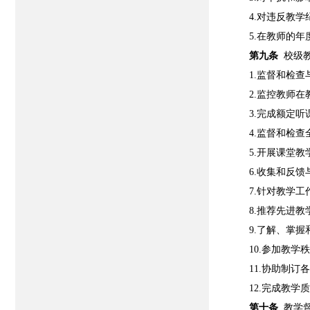
4.对违反教
5.在教师的
第九条
校级
1.监督和检
2.监控教师
3.完成额定
4.监督和检
5.开展课堂
6.收集和反
7.针对教学
8.推荐先进
9.了解、掌
10.参加教
11.协助制
12.完成教
第十条
教学